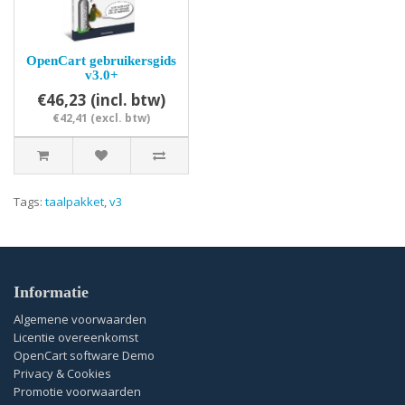
OpenCart gebruikersgids
v3.0+
€46,23 (incl. btw)
€42,41 (excl. btw)
Tags:
taalpakket
,
v3
Informatie
Algemene voorwaarden
Licentie overeenkomst
OpenCart software Demo
Privacy & Cookies
Promotie voorwaarden