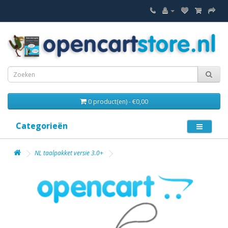
0 product(en) - €0,00
Categorieën
NL taalpakket versie 3.0+