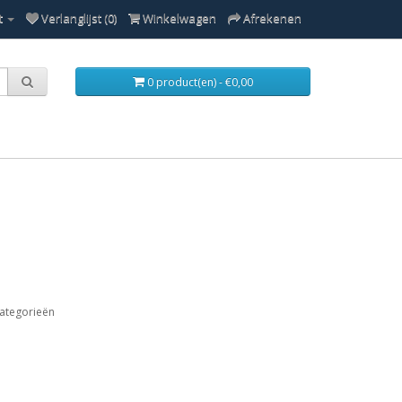
t
Verlanglijst (0)
Winkelwagen
Afrekenen
0 product(en) - €0,00
ategorieën