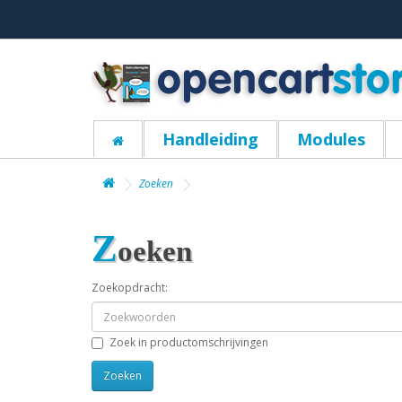
Handleiding
Modules
Zoeken
Z
oeken
Zoekopdracht:
Zoek in productomschrijvingen