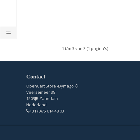
1 t/m 3 van 3 (1 pagina's)
Contact
OpenCart Store -Dymago ®
Veersemeer 38
1509JR Zaandam
Nederland
+31 (0)75 614 48 03